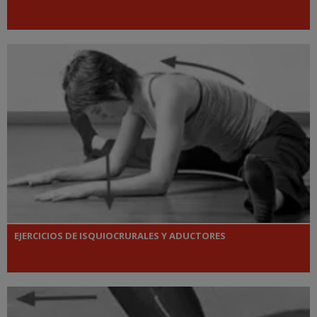
EJERCICIOS DE ISQUIOCRURALES Y ADUCTORES