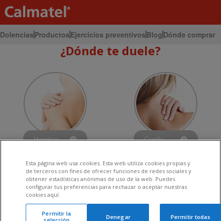
Dolencias
Productos
Ejercicios preventivos
Blog
Dónde comprar
¿Dónde te duele?
Hombro
Cuello
Pequeñas contusiones
Tortícolis
Esta página web usa cookies. Esta web utiliza cookies propias y
de terceros con fines de ofrecer funciones de redes sociales y
obtener estadísticas anónimas de uso de la web. Puedes
configurar tus preferencias para rechazar o aceptar nuestras
cookies aquí.
Permitir la
Denegar
Permitir todas
selección