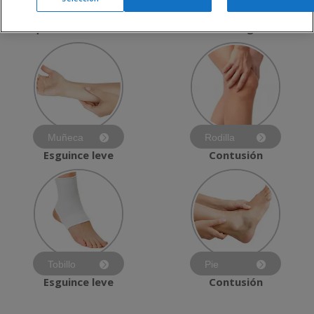
Codo
Espalda
Pequeñas contusiones
Lumbalgia
Muñeca
Rodilla
Esguince leve
Contusión
Tobillo
Pie
Esguince leve
Contusión