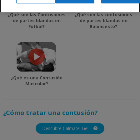
¿Qué son las Contusiones
¿Qué son las contusiones
de partes blandas en
de partes blandas en
Fútbol?
Baloncesto?
¿Qué es una Contusión
Muscular?
¿Cómo tratar una contusión?
Descubre Calmatel Gel