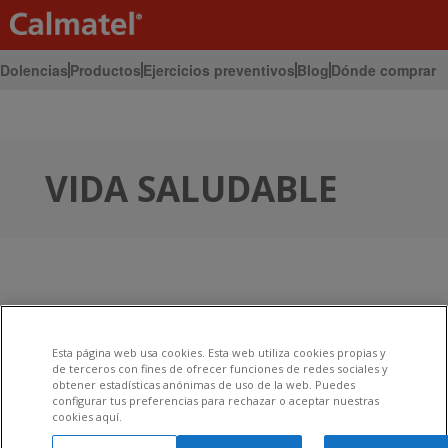
Dolencias
Productos
Ejercicios preventivos
Blog
Dónde comprar
Inicio
Blog
VIDA SALUDABLE
Esta página web usa cookies. Esta web utiliza cookies propias y
de terceros con fines de ofrecer funciones de redes sociales y
obtener estadísticas anónimas de uso de la web. Puedes
configurar tus preferencias para rechazar o aceptar nuestras
cookies aquí.