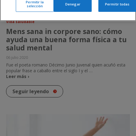
Permitir la
Denegar
Permitir todas
selección
Vida saludable
Mens sana in corpore sano: cómo
ayuda una buena forma física a tu
salud mental
06 julio 2020
Fue el poeta romano Décimo Junio Juvenal quien acuñó esta
popular frase a caballo entre el siglo I y el
…
Leer más ›
Seguir leyendo