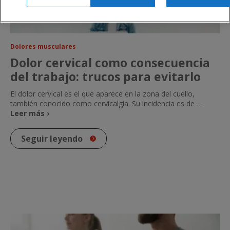
Dolores musculares
Dolor cervical como consecuencia
del trabajo: trucos para evitarlo
El dolor cervical es el que aparece en la zona del cuello,
también conocido como cervicalgia. Su incidencia es de
…
Leer más ›
Seguir leyendo