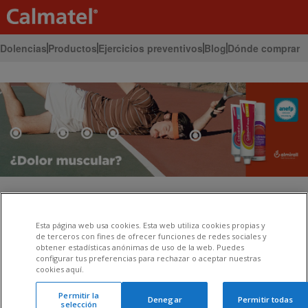
Dolencias
Productos
Ejercicios preventivos
Blog
Dónde comprar
Inicio
Blog
Esta página web usa cookies. Esta web utiliza cookies propias y
de terceros con fines de ofrecer funciones de redes sociales y
obtener estadísticas anónimas de uso de la web. Puedes
configurar tus preferencias para rechazar o aceptar nuestras
cookies aquí.
Permitir la
Denegar
Permitir todas
selección