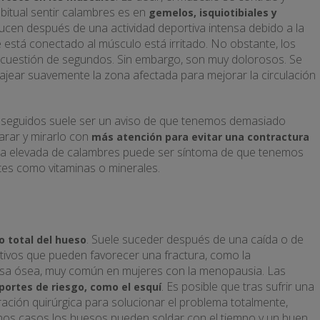
itual sentir calambres es en
gemelos, isquiotibiales y
cen después de una actividad deportiva intensa debido a la
e está conectado al músculo está irritado. No obstante, los
cuestión de segundos. Sin embargo, son muy dolorosos. Se
sajear suavemente la zona afectada para mejorar la circulación
 seguidos suele ser un aviso de que tenemos demasiado
arar y mirarlo con
más atención para evitar una contractura
ia elevada de calambres puede ser síntoma de que tenemos
tes como vitaminas o minerales.
. Suele suceder después de una caída o de
 o total del hueso
tivos que pueden favorecer una fractura, como la
masa ósea, muy común en mujeres con la menopausia. Las
. Es posible que tras sufrir una
ortes de riesgo, como el esquí
ación quirúrgica para solucionar el problema totalmente,
nos casos los huesos pueden soldar con el tiempo y un buen