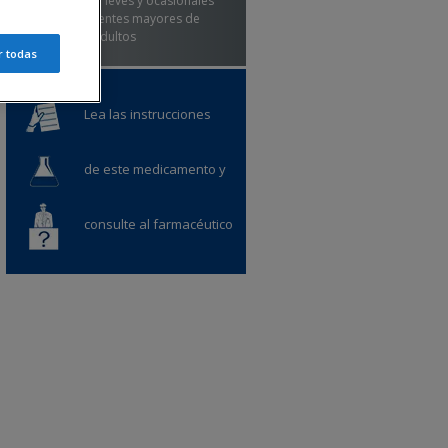
inflamación leves y ocasionales
en adolescentes mayores de
12 años y adultos
r todas
Lea las instrucciones
de este medicamento y
consulte al farmacéutico