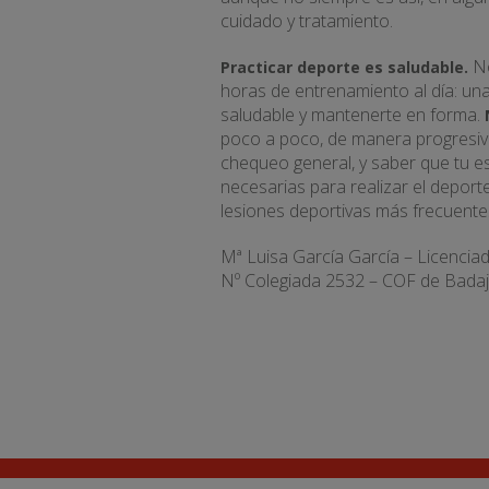
cuidado y tratamiento.
No
Practicar deporte es saludable.
horas de entrenamiento al día: una 
saludable y mantenerte en forma.
poco a poco, de manera progresiv
chequeo general, y saber que tu e
necesarias para realizar el deport
lesiones deportivas más frecuente
Mª Luisa García García – Licencia
Nº Colegiada 2532 – COF de Bada