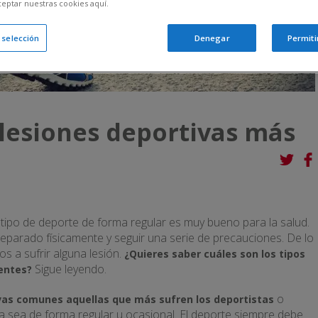
ceptar nuestras cookies aquí.
a selección
Denegar
Permiti
 lesiones deportivas más
 tipo de deporte de forma regular es muy bueno para la salud.
reparado físicamente y seguir una serie de precauciones. De lo
 a sufrir alguna lesión.
¿Quieres saber cuáles son los tipos
Sigue leyendo.
entes?
o
vas comunes aquellas que más sufren los deportistas
a sea de forma regular u ocasional. El deporte siempre debe