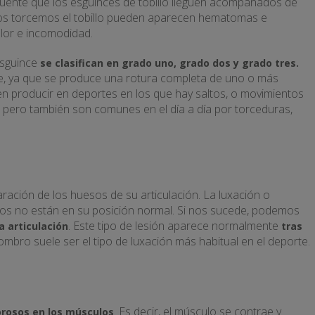
cuente que los esguinces de tobillo lleguen acompañados de
os torcemos el tobillo pueden aparecen hematomas e
lor e incomodidad.
sguince
se clasifican en grado uno, grado dos y grado tres.
ve, ya que se produce una rotura completa de uno o más
en producir en deportes en los que hay saltos, o movimientos
pero también son comunes en el día a día por torceduras,
ración de los huesos de su articulación. La luxación o
sos no están en su posición normal. Si nos sucede, podemos
. Este tipo de lesión aparece normalmente
a articulación
tras
ombro suele ser el tipo de luxación más habitual en el deporte.
. Es decir, el músculo se contrae y
rosos en los músculos