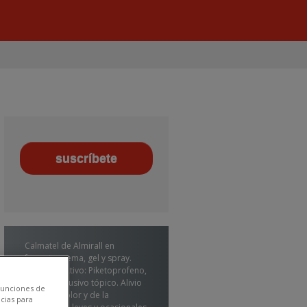
Calmatel de Almirall en
formato crema, gel y spray.
Principio activo: Piketoprofeno,
de uso exclusivo tópico. Alivio
 funciones de
local del dolor y de la
cias para