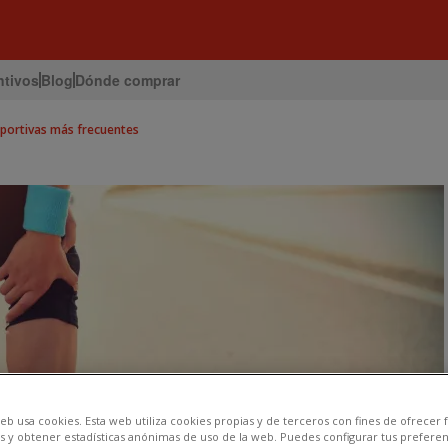
ntivos
Blog
Dónde comprar
eportivas más frecuentes
eb usa cookies. Esta web utiliza cookies propias y de terceros con fines de ofrecer
s y obtener estadísticas anónimas de uso de la web. Puedes configurar tus preferen