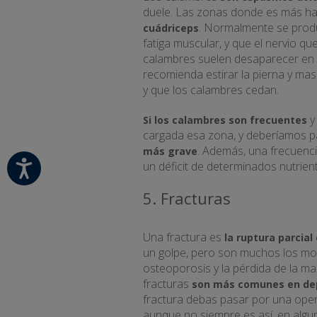
duele. Las zonas donde es más hab
. Normalmente se produ
cuádriceps
fatiga muscular, y que el nervio qu
calambres suelen desaparecer en 
recomienda estirar la pierna y ma
y que los calambres cedan.
y
Si los calambres son frecuentes
cargada esa zona, y deberíamos p
. Además, una frecuenc
más grave
un déficit de determinados nutrien
5. Fracturas
Una fractura es
la ruptura parcial
un golpe, pero son muchos los mo
osteoporosis y la pérdida de la 
fracturas
son más comunes en dep
fractura debas pasar por una oper
aunque no siempre es así, en algu