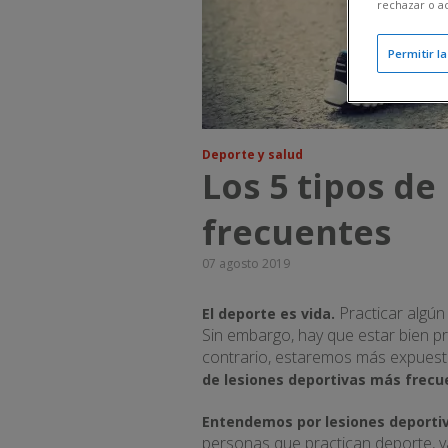
rechazar o a
Permitir l
Deporte y salud
Los 5 tipos de
frecuentes
07 agosto 2019
Practicar algún
El deporte es vida.
Sin embargo, hay que estar bien p
contrario, estaremos más expuestos
de lesiones deportivas más frecu
Entendemos por lesiones deporti
personas que practican deporte, y