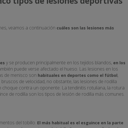
nco tipos de lesiones deportivas
iones, veamos a continuación
cuáles son las lesiones más
y se producen principalmente en los tejidos blandos,
nes
en los
ambién puede verse afectado el hueso. Las lesiones en los
uras de menisco son
,
habituales en deportes como el fútbol
ruscos de velocidad, no obstante, las lesiones de rodilla
choque contra un oponente. La tendinitis rotuliana, la rotura
nce de rodilla son los tipos de lesión de rodilla más comunes.
mentos del tobillo.
El más habitual es el esguince en la parte