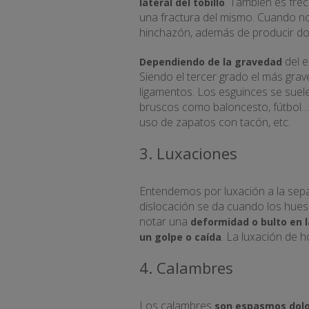
. También es fre
lateral del tobillo
una fractura del mismo. Cuando n
hinchazón, además de producir do
del e
Dependiendo de la gravedad
Siendo el tercer grado el más gra
ligamentos. Los esguinces se suel
bruscos como baloncesto, fútbol… 
uso de zapatos con tacón, etc.
3. Luxaciones
Entendemos por luxación a la sepa
dislocación se da cuando los hue
notar una
deformidad o bulto en l
. La luxación de h
un golpe o caída
4. Calambres
Los calambres
son espasmos dolo